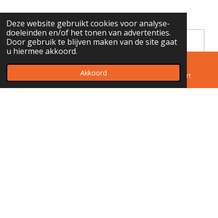
Bericht *
Deze website gebruikt cookies voor analyse-
doeleinden en/of het tonen van advertenties.
Door gebruik te blijven maken van de site gaat
u hiermee akkoord.
Akkoord
E-mailadres
Telefoonnummer
Kaart
Verzenden
© 2023 - 2026 Museum Het Bolwerk
Powered by
JouwWeb