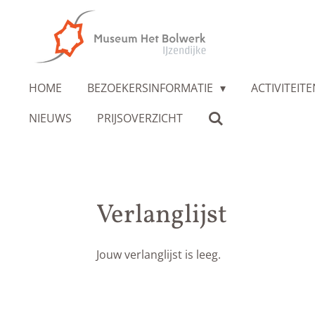
Ga
direct
naar
de
HOME
BEZOEKERSINFORMATIE
ACTIVITEIT
hoofdinhoud
NIEUWS
PRIJSOVERZICHT
Verlanglijst
Jouw verlanglijst is leeg.